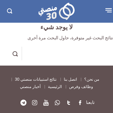
تجاوز
منصتي
Open
Search
الإعلان
30
menu
in
30.com/
لا يوجد شيء
نتائج البحث غير متوفرة، حاول البحث مرة أخرى
Search
in
https://manasati30.com/
من نحن؟
اتصل بنا
نتائج استبيانات منصتي 30
وظائف وفرص
الرئيسية
أخبار منصتي
تابعنا