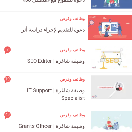
count
is:
وظائف وفرص
دعوة للتقديم لإجراء دراسة أثر
rticle
7
وظائف وفرص
ment
وظيفة شاغرة | SEO Editor
count
is:
rticle
19
وظائف وفرص
ment
وظيفة شاغرة | IT Support
count
Specialist
is:
rticle
49
وظائف وفرص
ment
وظيفة شاغرة | Grants Officer
count