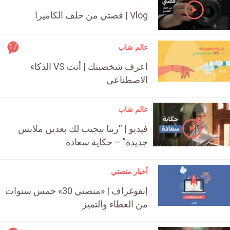
Vlog | قصتي من خلف الكاميرا
rticle
17
عالم شاب
ment
اعرف شخصيتك | أنت VS الذكاء
count
الاصطناعي
is:
عالم شاب
فيديو | “ربنا بيجيب لك بعدين ملابس
جديدة” – حكاية سعادة
أخبار منصتي
إنفوغراف | «منصتي 30» خمس سنوات
من العطاء والتميز