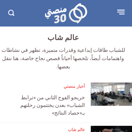
تجاوز
منصتي
Open
Search
الإعلان
30
menu
in
30.com/
عالم شاب
للشباب طاقات إبداعية وقدرات متميزة، تظهر في نشاطات
واهتمامات أيضاً، تلخصها أحياناً قصص نجاح خاصة، هنا ننقل
بعضها.
أخبار منصتي
خريجو الفوج الثاني من «ترابط
الشباب» بعدن يختتمون رحلتهم
بـ«حصاد النتائج»
عالم شاب