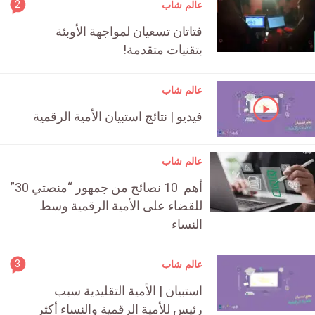
rticle
2
عالم شاب
ment
فتاتان تسعيان لمواجهة الأوبئة
count
بتقنيات متقدمة!
is:
عالم شاب
فيديو | نتائج استبيان الأمية الرقمية
عالم شاب
أهم 10 نصائح من جمهور “منصتي 30”
للقضاء على الأمية الرقمية وسط
النساء
rticle
3
عالم شاب
ment
استبيان | الأمية التقليدية سبب
count
رئيس للأمية الرقمية والنساء أكثر