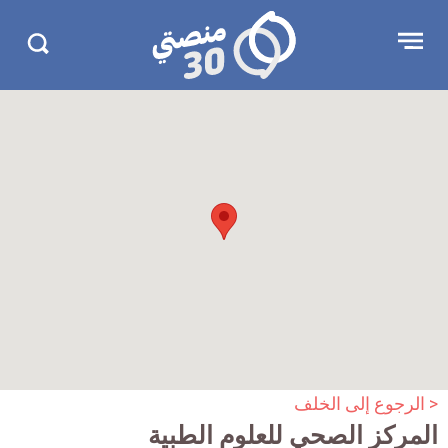
جاوز
منصتي
Open
Search
لإعلان
30
menu
in
30.com/
< الرجوع إلى الخلف
المركز الصحي للعلوم الطبية