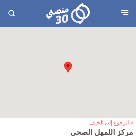
جاوز
منصتي
Open
Search
لإعلان
30
menu
in
30.com/
< الرجوع إلى الخلف
مركز اللمهل الصحي