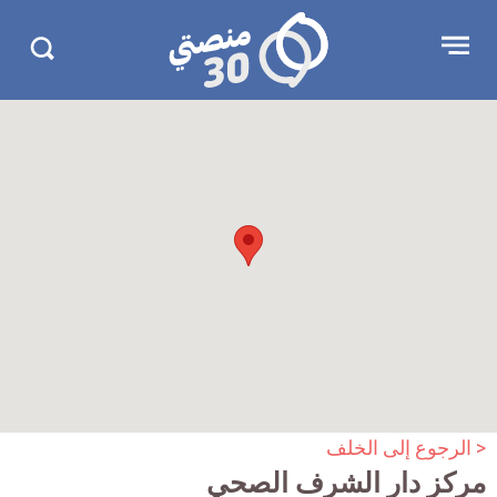
جاوز
منصتي
Open
Search
لإعلان
30
menu
in
30.com/
< الرجوع إلى الخلف
مركز دار الشرف الصحي