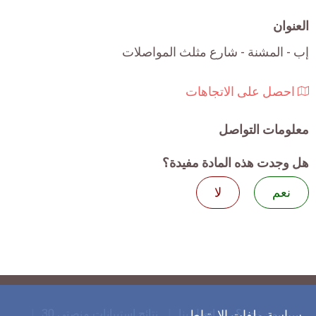
العنوان
إب - المشنة - شارع مثلث المواصلات
احصل على الاتجاهات
معلومات التواصل
هل وجدت هذه المادة مفيدة؟
نعم
لا
من نحن؟
اتصل بنا
نتائج استبيانات منصتي 30
سياسة ملفات الارتباط