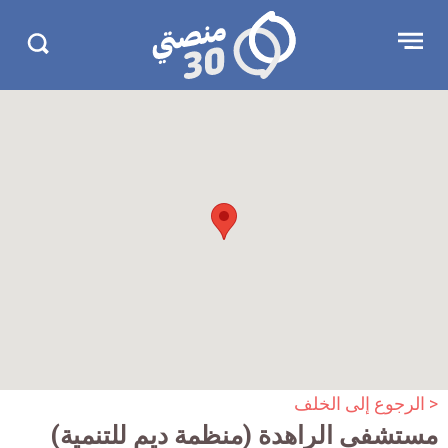
جاوز
منصتي
Open
Search
لإعلان
30
menu
in
30.com/
< الرجوع إلى الخلف
مستشفى الراهدة (منظمة ديم للتنمية)