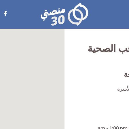
منصتي
Open
30
menu
ب الصحية
ة
أسرة