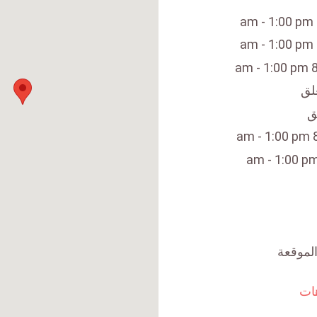
لق
ق
لموقعة
ات