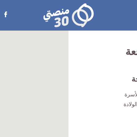
منصتي
Open
30
menu
عة
ة
أسرة
ولادة