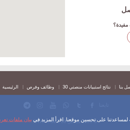
صل
مفيدة؟
ل بنا
نتائج استبيانات منصتي 30
وظائف وفرص
الرئيسية
تابعنا
 لمساعدتنا على تحسين موقعنا. اقرأ المزيد في
بيان ملفات تعري
© 2026 منصتي 30 & RNWmedia