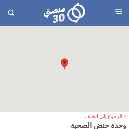
جاوز
منصتي
Open
Search
لإعلان
30
menu
in
30.com/
< الرجوع إلى الخلف
وحدة حنض الصحية