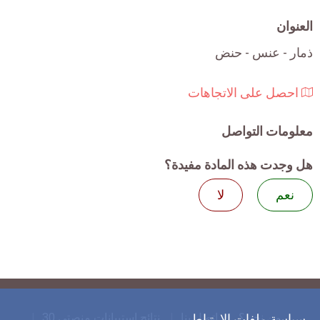
العنوان
ذمار - عنس - حنض
احصل على الاتجاهات
معلومات التواصل
هل وجدت هذه المادة مفيدة؟
نعم
لا
من نحن؟
اتصل بنا
نتائج استبيانات منصتي 30
سياسة ملفات الارتباط