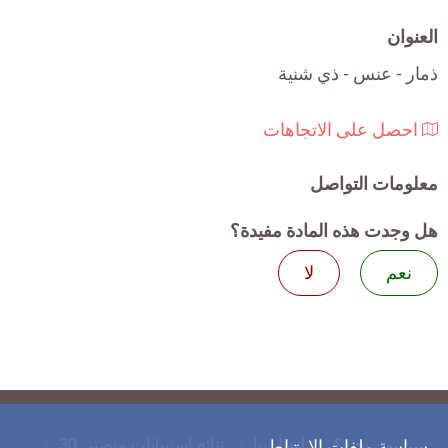
العنوان
ذمار - عنس - ذي شنية
احصل على الاتجاهات
معلومات التواصل
هل وجدت هذه المادة مفيدة؟
نعم
لا
من نحن؟
اتصل بنا
نتائج استبيانات منصتي 30
سياسة ملفات الارتباط