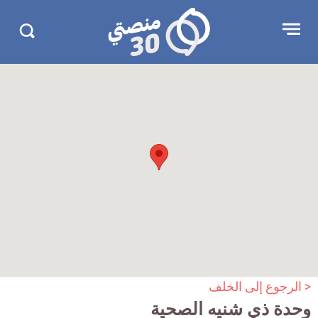
جاوز
منصتي
Open
Search
لإعلان
30
menu
in
30.com/
< الرجوع إلى الخلف
وحدة ذي شنيه الصحية