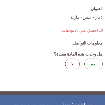
العنوان
ذمار - عنس - مارية
احصل على الاتجاهات
معلومات التواصل
هل وجدت هذه المادة مفيدة؟
نعم
لا
من نحن؟
اتصل بنا
نتائج استبيانات منصتي 30
سياسة ملفات الارتباط