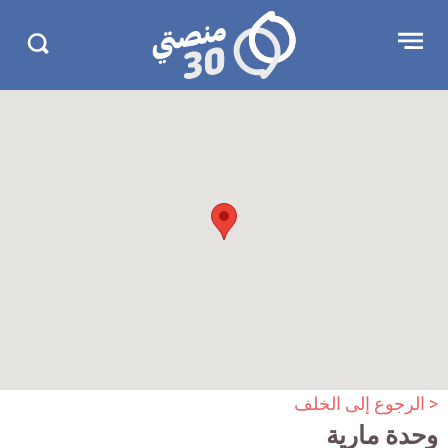
جاوز
منصتي
Open
Search
لإعلان
30
menu
in
30.com/
< الرجوع إلى الخلف
وحدة مارية