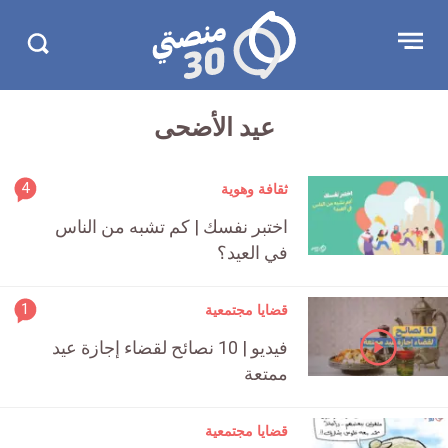
تجاوز
منصتي
Open
Search
الإعلان
30
menu
in
30.com/
عيد الأضحى
rticle
4
ثقافة وهوية
ment
اختبر نفسك | كم تشبه من الناس
count
في العيد؟
is:
rticle
1
قضايا مجتمعية
ment
فيديو | 10 نصائح لقضاء إجازة عيد
count
ممتعة
is:
قضايا مجتمعية