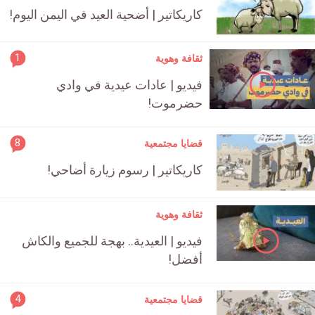
كاريكاتير | أضحية العيد في اليمن اليوم!
rticle
1
ثقافة وهوية
ment
فيديو | عادات عيدية في وادي
count
حضرموت!
is:
rticle
8
قضايا مجتمعية
ment
كاريكاتير | رسوم زيارة أضاحي!
count
is:
ثقافة وهوية
فيديو | العيدية.. بهجة للجميع والكاش
أفضل!
rticle
4
قضايا مجتمعية