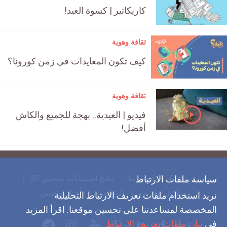
كاريكاتير | كسوة العيد!
ثقافة وهوية
كيف تكون المعايدات في زمن كورونا؟
ثقافة وهوية
فيديو | العيدية.. بهجة للجميع والكاش
أفضل!
من نحن؟
اتصل بنا
نتائج استبيانات منصتي 30
سياسة ملفات الارتباط
وظائف وفرص
الرئيسية
أخبار منصتي
نريد استخدام ملفات تعريف الارتباط التحليلية
المخصصة لمساعدتنا على تحسين موقعنا. اقرأ المزيد
في
بيان ملفات تعريف الارتباط
تابعنا