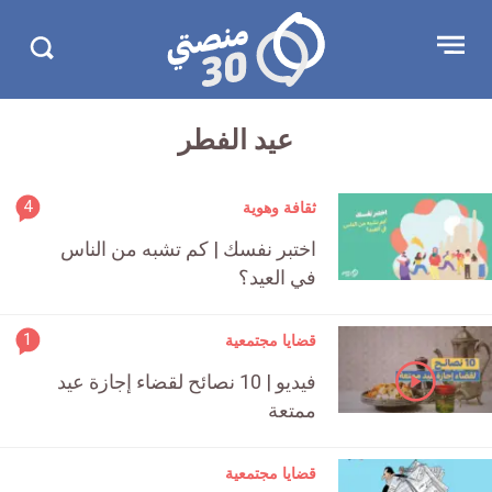
تجاوز
منصتي
Open
Search
الإعلان
30
menu
in
30.com/
عيد الفطر
rticle
4
ثقافة وهوية
ment
اختبر نفسك | كم تشبه من الناس
count
في العيد؟
is:
rticle
1
قضايا مجتمعية
ment
فيديو | 10 نصائح لقضاء إجازة عيد
count
ممتعة
is:
قضايا مجتمعية