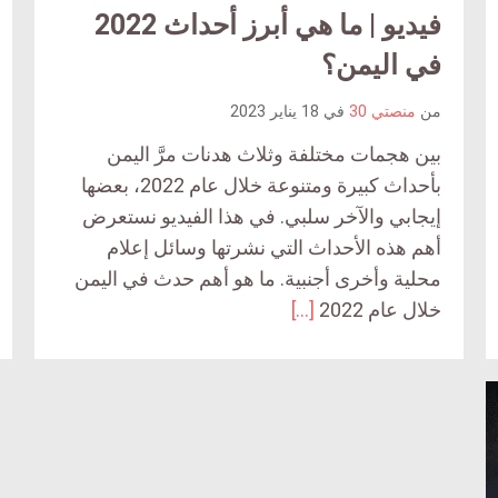
article
فيديو | ما هي أبرز أحداث 2022
ticle
ent
comment
في اليمن؟
ount
count
is:
من
منصتي 30
في
18 يناير 2023
is:
بين هجمات مختلفة وثلاث هدنات مرَّ اليمن
بأحداث كبيرة ومتنوعة خلال عام 2022، بعضها
إيجابي والآخر سلبي. في هذا الفيديو نستعرض
أهم هذه الأحداث التي نشرتها وسائل إعلام
محلية وأخرى أجنبية. ما هو أهم حدث في اليمن
خلال عام 2022
[…]