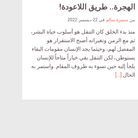
ar
الهجرة.. طريق اللاعودة!
article
comment
comm
من
سميرة سالم
في
22 ديسمبر 2022
count
c
منذ بدء الخلق كان التنقل هو أسلوب حياة البشر،
is:
ثم مع الزمن وتغيراته أصبح الاستقرار هو
المفضل لهم، وحيثما يجد الإنسان مقومات البقاء
يستوطن، لكن التنقل بقي خياراً متاحاً للإنسان
يلجأ إليه حين تسوء به ظروف المقام. واستمر به
الحال
[…]