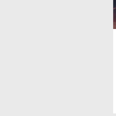
article
comment
count
is: