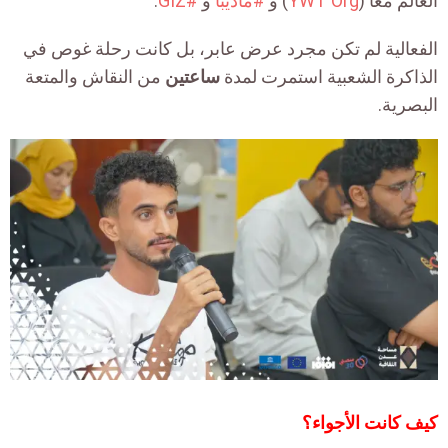
العالم معاً (
YWT Org
)
و
#ماديبا
و
#GIZ
.
الفعالية لم تكن مجرد عرض عابر، بل كانت رحلة غوص في
الذاكرة الشعبية استمرت لمدة
ساعتين
من النقاش والمتعة
البصرية
.
كيف كانت الأجواء؟