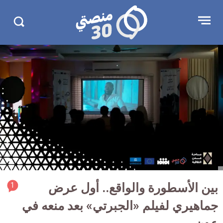
جاوز
منصتي
Open
Search
لإعلان
30
menu
in
30.com/
rticle
بين الأسطورة والواقع.. أول عرض
1
ment
جماهيري لفيلم «الجبرتي» بعد منعه في
count