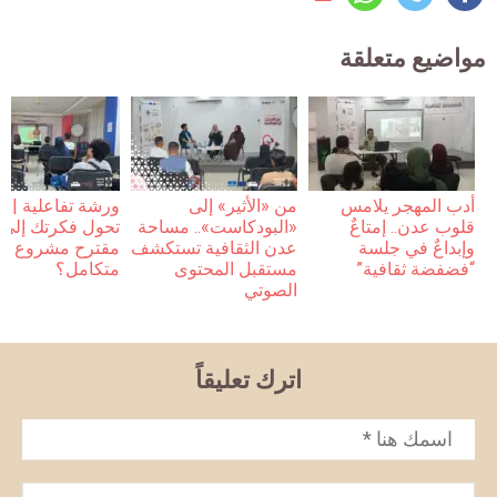
مواضيع متعلقة
أدب المهجر يلامس
من «الأثير» إلى
ورشة تفاعلية | 
قلوب عدن.. إمتاعٌ
«البودكاست».. مساحة
تحول فكرتك إلى
وإبداعٌ في جلسة
عدن الثقافية تستكشف
مقترح مشروع
“فضفضة ثقافية”
مستقبل المحتوى
متكامل؟
الصوتي
اترك تعليقاً
الاسم
*