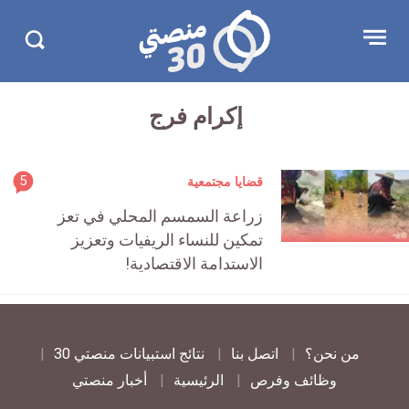
تجاوز
منصتي
Open
Search
الإعلان
30
menu
in
30.com/
إكرام فرج
rticle
5
قضايا مجتمعية
ment
زراعة السمسم المحلي في تعز
count
تمكين للنساء الريفيات وتعزيز
is:
الاستدامة الاقتصادية!
من نحن؟
اتصل بنا
نتائج استبيانات منصتي 30
وظائف وفرص
الرئيسية
أخبار منصتي