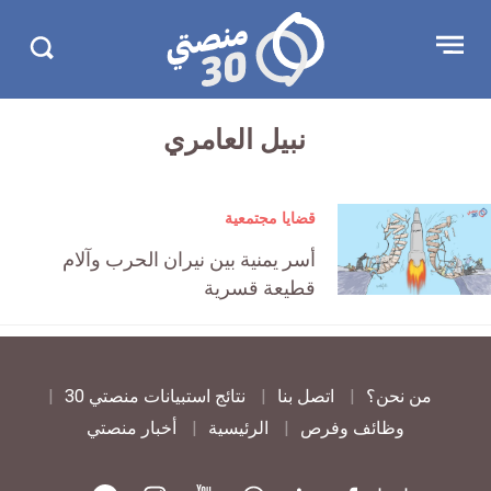
تجاوز
منصتي
Open
Search
الإعلان
30
menu
in
30.com/
نبيل العامري
قضايا مجتمعية
أسر يمنية بين نيران الحرب وآلام
قطيعة قسرية
من نحن؟
اتصل بنا
نتائج استبيانات منصتي 30
وظائف وفرص
الرئيسية
أخبار منصتي