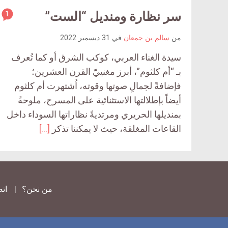
سر نظارة ومنديل “الست”
1
ticle
ent
من
سالم بن جمعان
في
31 ديسمبر 2022
ount
سيدة الغناء العربي، كوكب الشرق أو كما تُعرف
is:
بـ “أم كلثوم”، أبرز مغنييّ القرن العشرين؛
فإضافةً لجمالِ صوتها وقوته، اُشتهرت أم كلثوم
أيضاً بإطلالتها الاستثنائية على المسرح، ملوحةً
بمنديلها الحريري ومرتديةً نظاراتها السوداء داخل
القاعات المغلقة، حيث لا يمكننا تذكر
[…]
من نحن؟
اتص