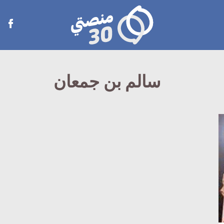
منصتي
Open
30
menu
سالم بن جمعان