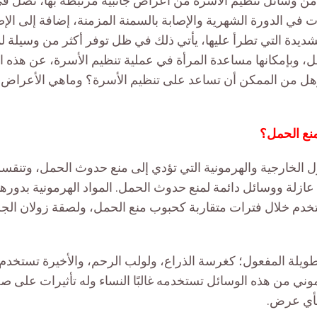
ة من وسائل تتظيم الأسرة من أعراض جانبية مرتبطة بها، تصل ف
لات في الدورة الشهرية والإصابة بالسمنة المزمنة، إضافة إلى الإ
لشديدة التي تطرأ عليها، يأتي ذلك في ظل توفر أكثر من وسيلة ل
جل، وبإمكانها مساعدة المرأة في عملية تنظيم الأسرة، عن هذه 
ل من الممكن أن تساعد على تنظيم الأسرة؟ وماهي الأعراض ال
نع الحمل؟
 الخارجية والهرمونية التي تؤدي إلى منع حدوث الحمل، وتنقسم
عازلة ووسائل دائمة لمنع حدوث الحمل. المواد الهرمونية بدورها
دم خلال فترات متقاربة كحبوب منع الحمل، ولصقة زولان الجل
طويلة المفعول؛ كغرسة الذراع، ولولب الرحم، والأخيرة تستخدم
وني من هذه الوسائل تستخدمه غالبًا النساء وله تأثيرات على ص
 بأي عرض.