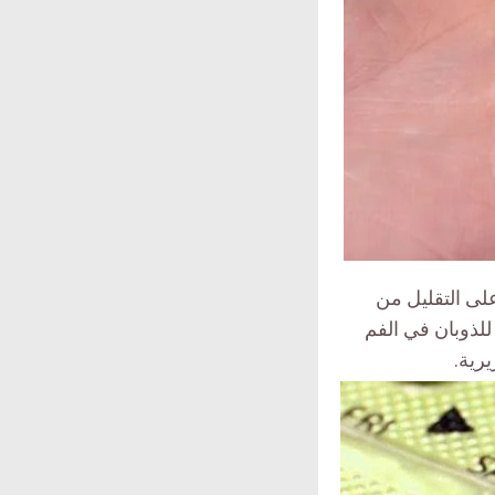
لى التقليل من
للذوبان في الفم
رية.