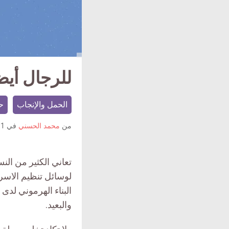
للرجال أيضا
الحمل والإنجاب
ح
من
محمد الحسني
في
31 أغسطس
تعاني الكثير من ال
لوسائل تنظيم الاسر
البناء الهرموني لد
والبعيد.