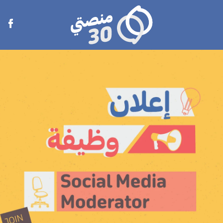
منصتي
Open
30
menu