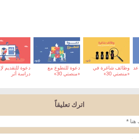
عد
وظائف شاغرة في
دعوة للتطوع مع
دعوة للتقديم لإ
«منصتي 30»
«منصتي 30»
دراسة أثر
اترك تعليقاً