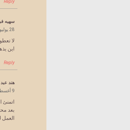
Reply
يقول
سهيه فر
28 يوليو 2022 الساعة 9:25 ص
لا تعطو
اين يذه
Reply
يقول
هند عبد ا
9 أغسطس 2022 الساعة 8:34 م
اتمنئ ا
بعد محت
العمل ل