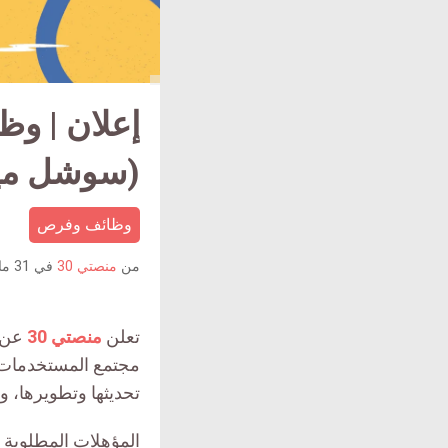
إعلان | و
(سوشل ميد
وظائف وفرص
من
منصتي 30
في
31 مارس 2022
تعلن
منصتي 30
عن 
مجتمع المستخدمات و
تحديثها وتطويرها، 