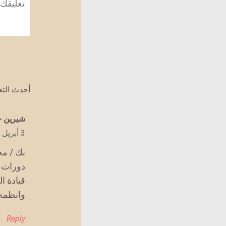
*
أحدث الت
يقول
شيرين ج
3 أبريل 2022 الساعة 5:43 م
بك / م
دورات ا
قيادة ا
وانظمه
Reply