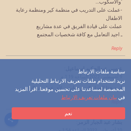
‘والاسكوب…
-عملت على التدريب في منظمة كير ومنظمة رعاية
الاطفال
عملت على قيادة الفريق في عدة مشاريع
ـ اجيد التعامل مع كافة شخصيات المجتمع
Reply
يقول
عيسى عبدالحكيم اسماعيل
:
سياسة ملفات الارتباط
9 أغسطس 2022 الساعة 1:19 م
نريد استخدام ملفات تعريف الارتباط التحليلية
اريد هذا العمل كوني مناسب لأي عمل وشكرا
المخصصة لمساعدتنا على تحسين موقعنا. اقرأ المزيد
في
بيان ملفات تعريف الارتباط
Reply
نعم
يقول
بشار عبد الجبار الزمر
:
10 أغسطس 2022 الساعة 1:54 م