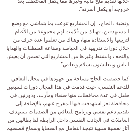
خلالها تقديم منح مالية وغيرها مما يكفل المختطف بعد
خروجه أو يكفل أسرته”.
وتضيف الحاج، “إن المشاريع تنوعت بما يتماشى مع وضع
المستهدفين، فهناك من قُدّمت لهم مجموعة من الأغنام
لتربيتها والاستفادة منها، وهناك من تعلموا عدة حرف من
خلال دورات تدريبية في الخياطة وصناعة المنظفات والهدايا
والتحف والشنط وغيرها من المشاريع التي تضمن أن يعيش
الناس ويتعايشون بسلام وتعافي”.
كما خصصت الحاج مساحة من جهودها في مجال التعافي
للدعم النفسي، حيث قدمت في هذا المجال دورات لسبعين
طفل في عدة محافظات منها صنعاء ومأرب، ودورتين في
محافظة تعز استهدفت فيها المفرج عنهم، بالإضافة إلى
تقديم دعم نفسي وبرنامج للتعافي من الصدمات يستهدف
العاملات في الجانب النفسي داخل الرابطة لمَا يطالهن من
آثار نفسية سلبية نتيجة التعامل مع الضحايا وسماع قصصهم