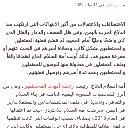
is:
من
نورا فهد
في
11 يوليو 2024
الاختطافات والاعتقالات من أكبر الانتهاكات التي ارتكبت منذ
اندلاع الحرب باليمن، وفي ظل القصف والدمار والقتل الذي
كان واضحًا وجليًا أمام الجميع، لم تتضح قضية المعتقلين
والمختطفين بشكل كافٍ، ومعاناة أسرهم في البحث عنهم أو
معرفة مصيرهم.. لذلك أولت أمة السلام الحاج اهتمامًا بالغاً
بملف المعتقلين في محاولة منها للوصول للمعتقلين
والمختطفين ومساعدة أسرهم وتوصيل قضيتهم.
أمة السلام الحاج
، رئيسة
رابطة أمهات المختطفين
، وهي من
أبرز الشخصيات النسوية اليمنية العاملة في بناء السلام
والتعافي، وتحديدًا في ملف المختطفات/ين والمعتقلات/ين
في اليمن، تعرضت أمة السلام للاحتجاز، حيث تم اعتقالها
في العام 2015م بصنعاء، بسبب الوقفات التي كانت تنظمها
برفقة زملائها للمطالبة بالإفراج عن المعتقلين وكانت الحاج