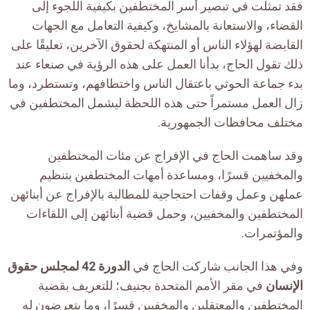
فقد تمثلت في تبصير أُسر المختطفين بكيفية اللجوء إلى
القضاء، والاستعانة بالمشايخ، وكيفية التعامل مع الجهات
القابضة لهؤلاء الناس أو المنتهكة لحقوق الآخرين، تعليقًا على
ذلك تقول الحاج، بدأنا العمل على هذه الرؤية في صنعاء عند
بدء جماعة الحوثي باعتقال الناس واختطافهم، وتستطرد، وما
زال العمل مستمراً حتى هذه اللحظة ليشمل المختطفين في
مختلف محافظات الجمهورية.
وقد ساهمت الحاج في الإفراج عن مئات المختطفين
والمخفيين قسرًا، ومساعدة أمهات المختطفين بتنظيم
عملهن وعمل وقفات احتجاجية للمطالبة بالإفراج عن أبنائهن
المختطفين والمخفيين، وحمل قضية أبنائهن إلى اللقاءات
والمؤتمرات.
وفي هذا الجانب شاركت الحاج في
الدورة 42 لمجلس حقوق
الإنسان
في مقر الأمم المتحدة بجنيف؛ للتعريف بقضية
المختطفين والمعتقلين والمخفيين قسرًا، وما يتعرضون له