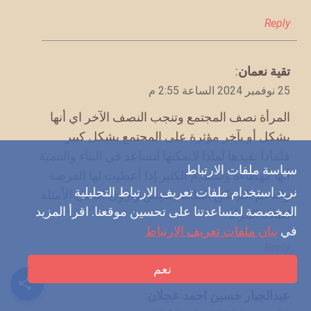
Reply
يقول
تقية نعمان
:
25 نوفمبر 2024 الساعة 2:55 م
المرأة نصف المجتمع وتنجب النصف الآخر اي أنها
بشكل أو بآخر مؤثرة على المجتمع بشكل كبير
فلماذا نقيدها لماذا لانمكنها لتساعد في البناء والتنمية
سياسة ملفات الارتباط
أنها مهطاءة وستقدم الكثير إذا أعطيت لها الفرصة
نريد استخدام ملفات تعريف الارتباط التحليلية
والدعم الم تكن الملكة بلقيس واروى افضل الأمثلة
المخصصة لمساعدتنا على تحسين موقعنا. اقرأ المزيد
لقيادة المرأة
في
بيان ملفات تعريف الارتباط
Reply
نعم
يقول
عبدالجبار حسين احمد عجلان
: