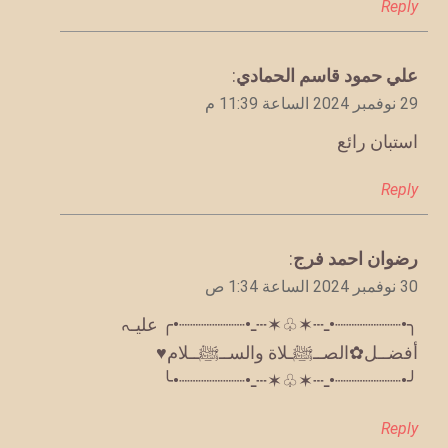
Reply
يقول
علي حمود قاسم الحمادي
:
29 نوفمبر 2024 الساعة 11:39 م
استبان رائع
Reply
يقول
رضوان احمد فرج
:
30 نوفمبر 2024 الساعة 1:34 ص
╮•┈┈┈┈┈┈•ـ┄✶♧✶┄ـ•┈┈┈┈┈┈•╭ عليـہ
╯•┈┈┈┈┈┈•ـ┄✶♧✶┄ـ•┈┈┈┈┈┈•╰
Reply