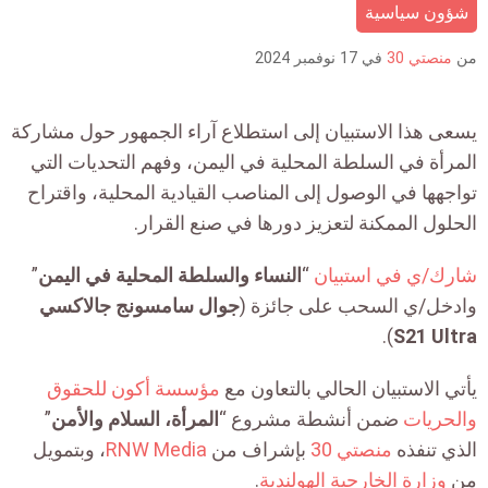
is:
شؤون سياسية
من
منصتي 30
في
17 نوفمبر 2024
يسعى هذا الاستبيان إلى استطلاع آراء الجمهور حول مشاركة
المرأة في السلطة المحلية في اليمن، وفهم التحديات التي
تواجهها في الوصول إلى المناصب القيادية المحلية، واقتراح
الحلول الممكنة لتعزيز دورها في صنع القرار.
شارك/ي في استبيان
“
النساء والسلطة المحلية في اليمن
”
وادخل/ي السحب على جائزة (
جوال سامسونج جالاكسي
).
S21 Ultra
يأتي الاستبيان الحالي بالتعاون مع
مؤسسة أكون للحقوق
والحريات
ضمن أنشطة مشروع “
المرأة، السلام والأمن
”
الذي تنفذه
منصتي 30
بإشراف من
RNW Media
، وبتمويل
من
وزارة الخارجية الهولندية
.