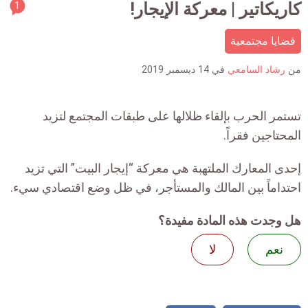
rticle
كاريكاتير | معركة الإيجار!
1
ment
قضايا مجتمعية
count
is:
من
رشاد السامعي
في
14 ديسمبر 2019
تستمر الحرب بإلقاء ظلالها على طبقات المجتمع لتزيد
المحتاجين فقراً.
إحدى المعارك الملتهبة هي معركة “إيجار البيت” التي تزيد
احتداماً بين المالك والمستأجر، في ظل وضع اقتصادي سيء.
هل وجدت هذه المادة مفيدة؟
نعم
لا