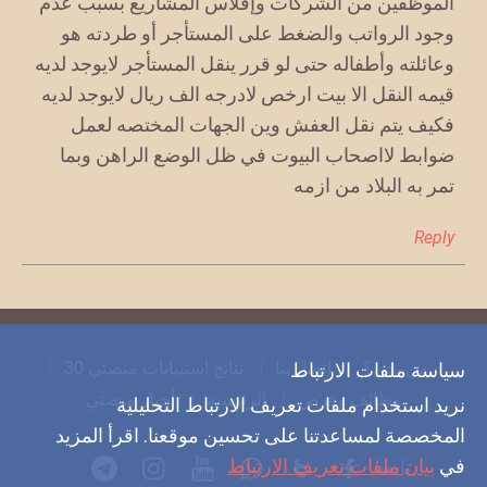
الموظفين من الشركات وإفلاس المشاريع بسبب عدم
وجود الرواتب والضغط على المستأجر أو طردته هو
وعائلته وأطفاله حتى لو قرر ينقل المستأجر لايوجد لديه
قيمه النقل الا بيت ارخص لادرجه الف ريال لايوجد لديه
فكيف يتم نقل العفش وين الجهات المختصه لعمل
ضوابط لااصحاب البيوت في ظل الوضع الراهن وبما
تمر به البلاد من ازمه
Reply
من نحن؟
اتصل بنا
نتائج استبيانات منصتي 30
سياسة ملفات الارتباط
وظائف وفرص
الرئيسية
أخبار منصتي
نريد استخدام ملفات تعريف الارتباط التحليلية
المخصصة لمساعدتنا على تحسين موقعنا. اقرأ المزيد
في
بيان ملفات تعريف الارتباط
تابعنا