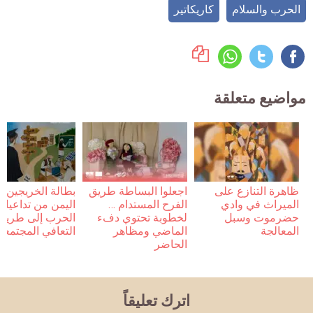
الحرب والسلام
كاريكاتير
مواضيع متعلقة
ظاهرة التنازع على
اجعلوا البساطة طريق
بطالة الخريجين 
الميراث في وادي
الفرح المستدام …
اليمن من تداعيات
حضرموت وسبل
لخطوبة تحتوي دفء
الحرب إلى طريق
المعالجة
الماضي ومظاهر
التعافي المجتمعي
الحاضر
اترك تعليقاً