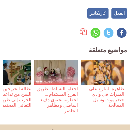
العمل
كاريكاتير
مواضيع متعلقة
ظاهرة التنازع على
اجعلوا البساطة طريق
بطالة الخريجين 
الميراث في وادي
الفرح المستدام …
اليمن من تداعيات
حضرموت وسبل
لخطوبة تحتوي دفء
الحرب إلى طريق
المعالجة
الماضي ومظاهر
التعافي المجتمعي
الحاضر