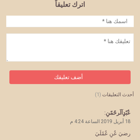
اترك تعليقاً
الاسم
*
تعليق
*
أحدث التعليقات
(1)
يقول
عٌبًدٍآلَرحًمًنِ
:
18 أبريل 2019 الساعة 4:24 م
رضيَ عٌنِ عٌمًلَيَ