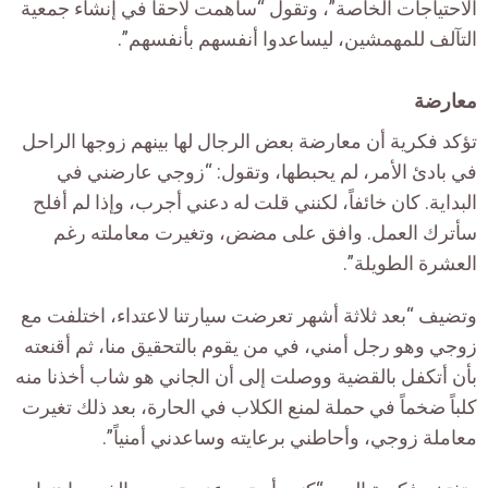
الاحتياجات الخاصة”، وتقول “ساهمت لاحقاً في إنشاء جمعية
التآلف للمهمشين، ليساعدوا أنفسهم بأنفسهم”.
معارضة
تؤكد فكرية أن معارضة بعض الرجال لها بينهم زوجها الراحل
في بادئ الأمر، لم يحبطها، وتقول: “زوجي عارضني في
البداية. كان خائفاً، لكنني قلت له دعني أجرب، وإذا لم أفلح
سأترك العمل. وافق على مضض، وتغيرت معاملته رغم
العشرة الطويلة”.
وتضيف “بعد ثلاثة أشهر تعرضت سيارتنا لاعتداء، اختلفت مع
زوجي وهو رجل أمني، في من يقوم بالتحقيق منا، ثم أقنعته
بأن أتكفل بالقضية ووصلت إلى أن الجاني هو شاب أخذنا منه
كلباً ضخماً في حملة لمنع الكلاب في الحارة، بعد ذلك تغيرت
معاملة زوجي، وأحاطني برعايته وساعدني أمنياً”.