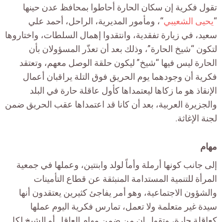
تقول فكرية إن سكان الحارة أحاطوا بمحافظ عدن حينها
“
يحيى الشعيبي
“، ومأمور المديرية، الراحل، أحمد علي
سعيد، في زيارة تفقدية، وانتقدوا إهمال السلطات، واختاروها
لتكون “شيخ الحارة”، وذلك بعد أن تعذّر المسؤولان بأن
الحارة ليس فيها “شيخ” ليكون حلقة الوصل معهم، وتعتقد
فكرية أن وجودهما يوم الحريق فوق التلة يراقبان أعمال
الإنقاذ هو ما زكاها ليعتمداها كأول عاقلة حارة في البلد
والجزيرة العربية، بعد أن كانا قد اعتمداها عقب الحريق ضمن
لجنة الإغاثة.
مهام
إلى جانب كونها أرملة وأماً لولد وابنتين، وعملها في جمعية
المرأة للتنمية المستدامة المنبثقة عن قطاع التأمينات
والشؤون الاجتماعية، وهو أمر يفاجئ كثيرين يعتقدون أنها
سيدة غير متعلمة ولا تعمل، تمارس فكرية اليوم عملها
كعاقلة حارة، وتقول إن من ضمن مهام العاقل أو الشيخ لكل