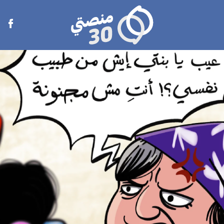
منصتي
Open
30
menu