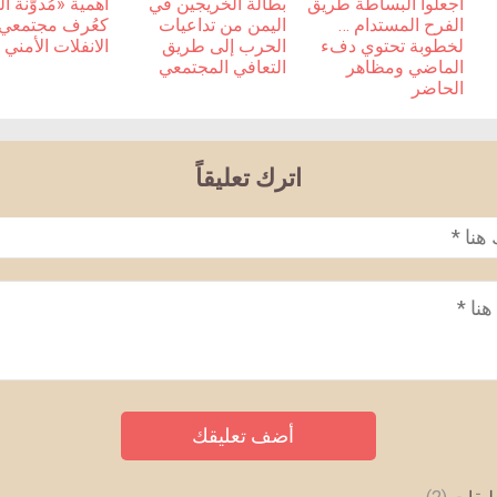
اجعلوا البساطة طريق
بطالة الخريجين في
أهمية «مُدوّنة 
الفرح المستدام …
اليمن من تداعيات
كعُرف مجتمعي أ
لخطوبة تحتوي دفء
الحرب إلى طريق
الانفلات الأمني
الماضي ومظاهر
التعافي المجتمعي
الحاضر
اترك تعليقاً