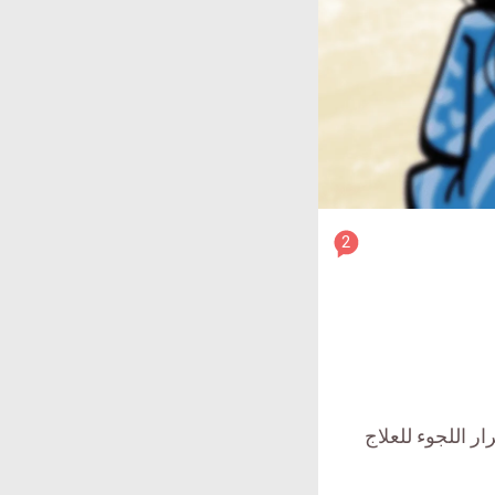
article
2
comment
count
is:
ر اللجوء للعلاج