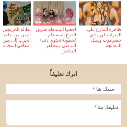
ظاهرة التنازع على
اجعلوا البساطة طريق
بطالة الخريجين 
الميراث في وادي
الفرح المستدام …
اليمن من تداعيات
حضرموت وسبل
لخطوبة تحتوي دفء
الحرب إلى طريق
المعالجة
الماضي ومظاهر
التعافي المجتمعي
الحاضر
اترك تعليقاً
الاسم
*
تعليق
*