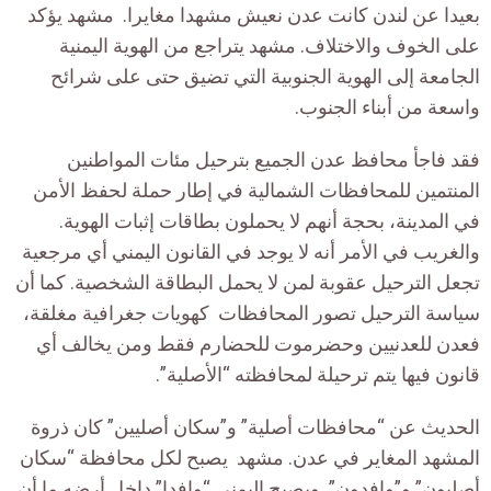
بعيدا عن لندن كانت عدن نعيش مشهدا مغايرا. مشهد يؤكد
على الخوف والاختلاف. مشهد يتراجع من الهوية اليمنية
الجامعة إلى الهوية الجنوبية التي تضيق حتى على شرائح
واسعة من أبناء الجنوب.
فقد فاجأ محافظ عدن الجميع بترحيل مئات المواطنين
المنتمين للمحافظات الشمالية في إطار حملة لحفظ الأمن
في المدينة، بحجة أنهم لا يحملون بطاقات إثبات الهوية.
والغريب في الأمر أنه لا يوجد في القانون اليمني أي مرجعية
تجعل الترحيل عقوبة لمن لا يحمل البطاقة الشخصية. كما أن
سياسة الترحيل تصور المحافظات كهويات جغرافية مغلقة،
فعدن للعدنيين وحضرموت للحضارم فقط ومن يخالف أي
قانون فيها يتم ترحيلة لمحافظته “الأصلية”.
الحديث عن “محافظات أصلية” و”سكان أصليين” كان ذروة
المشهد المغاير في عدن. مشهد يصبح لكل محافظة “سكان
أصليون” و”وافدون”. ويصبح اليمني “وافدا” داخل أرضه ما أن