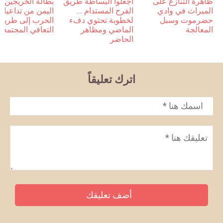
ظاهرة التنازع على
اجعلوا البساطة طريق
بطالة الخريجين 
الميراث في وادي
الفرح المستدام …
اليمن من تداعيات
حضرموت وسبل
لخطوبة تحتوي دفء
الحرب إلى طريق
المعالجة
الماضي ومظاهر
التعافي المجتمعي
الحاضر
اترك تعليقاً
الاسم
*
تعليق
*