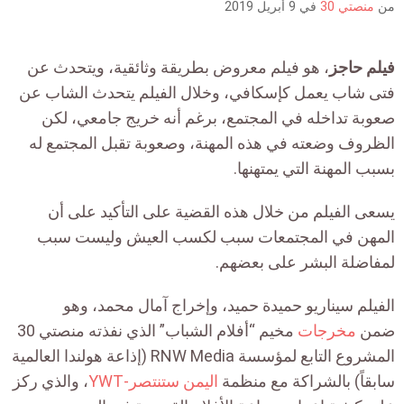
من
منصتي 30
في
9 أبريل 2019
فيلم حاجز
، هو فيلم معروض بطريقة وثائقية، ويتحدث عن
فتى شاب يعمل كإسكافي، وخلال الفيلم يتحدث الشاب عن
صعوبة تداخله في المجتمع، برغم أنه خريج جامعي، لكن
الظروف وضعته في هذه المهنة، وصعوبة تقبل المجتمع له
بسبب المهنة التي يمتهنها.
يسعى الفيلم من خلال هذه القضية على التأكيد على أن
المهن في المجتمعات سبب لكسب العيش وليست سبب
لمفاضلة البشر على بعضهم.
الفيلم سيناريو حميدة حميد، وإخراج آمال محمد، وهو
ضمن
مخرجات
مخيم “أفلام الشباب” الذي نفذته منصتي 30
المشروع التابع لمؤسسة RNW Media (إذاعة هولندا العالمية
سابقاً) بالشراكة مع منظمة
اليمن ستنتصر-YWT
، والذي ركز