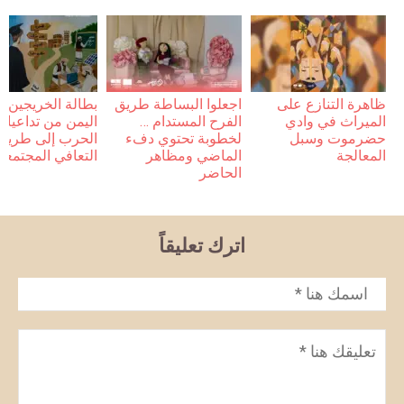
ظاهرة التنازع على
اجعلوا البساطة طريق
بطالة الخريجين 
الميراث في وادي
الفرح المستدام …
اليمن من تداعيات
حضرموت وسبل
لخطوبة تحتوي دفء
الحرب إلى طريق
المعالجة
الماضي ومظاهر
التعافي المجتمعي
الحاضر
اترك تعليقاً
الاسم
*
تعليق
*