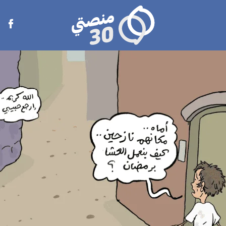
منصتي
Open
30
menu