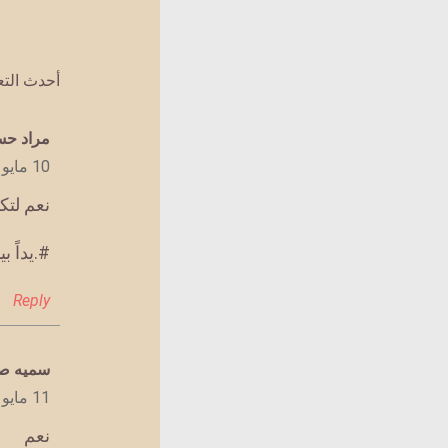
أحدث الت
يقول
مراد حس
10 مايو 2019 الساعة 2:28 ص
نعم لتكا
#.يداً ب
Reply
يقول
سميه صا
11 مايو 2019 الساعة 12:24 م
نعم