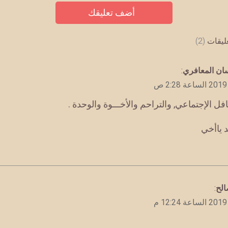
عليقات
(2)
ان المعافري
:
فل الإجتماعي, والتراحم والأخـــوة والوحدة .
يد ياأخي
لح
: