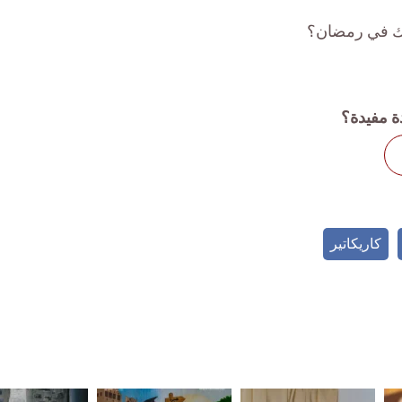
نك في رمضان؟
ة مفيدة؟
كاريكاتير