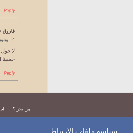
Reply
يقول
فاروق ع
14 يونيو 2019 الساعة 7:54 ص
لا حول و
حسبنا ا
Reply
من نحن؟
اتص
سياسة ملفات الارتباط