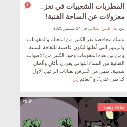
ar
المطربات الشعبيات في تعز..
1
article
comment
comm
معزولات عن الساحة الفنية!
count
c
من
علاء الدين الشلالي
في
24 سبتمبر 2025
is:
تمتلك محافظة تعز الكثير من المعالم والمقومات
والرموز التي أهلتها لتكون عاصمة للثقافة اليمنية،
ومن بين هذه المقومات وجود الكثير من الأصوات
الغنائية من النساء اللواتي يغردن بأغانٍ وألحان
شجية، منهن من عُــرفن بفنانات الرعيل الأول
كـ”منى علي”، و “نعائم
[…]
ثقافة وهوية