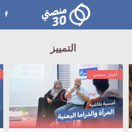
منصتي
Open
30
menu
التمييز
أخبار منصتي