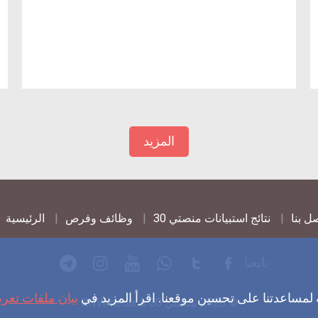
المزيد
ل بنا
نتائج استبيانات منصتي 30
وظائف وفرص
الرئيسية
تابعنا
 لمساعدتنا على تحسين موقعنا. اقرأ المزيد في
بيان ملفات تعري
© 2026 منصتي 30 & RNWmedia