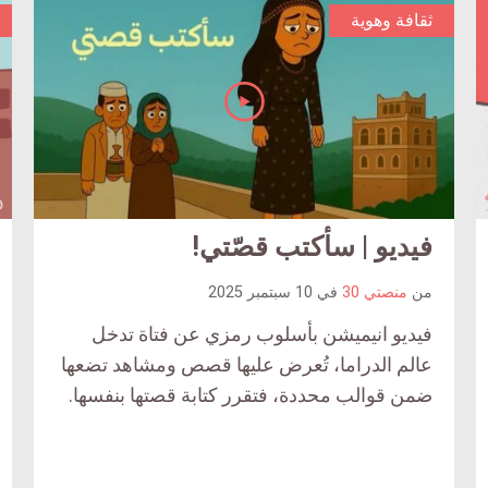
ثقافة وهوية
فيديو | سأكتب قصّتي!
ticle
ar
ent
comm
من
منصتي 30
في
10 سبتمبر 2025
ount
c
فيديو انيميشن بأسلوب رمزي عن فتاة تدخل
is:
عالم الدراما، تُعرض عليها قصص ومشاهد تضعها
ضمن قوالب محددة، فتقرر كتابة قصتها بنفسها.