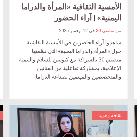
article
الأمسية الثقافية «المرأة والدراما
ticle
ent
comment
اليمنية» | آراء الحضور
ount
count
is:
من
منصتي 30
في
12 نوفمبر 2025
is:
شاهدوا آراء الحاضرين في الأمسية النقاشية
حول «المرأة والدراما اليمنية» التي نظمتها
منصتي 30 بالشراكة مع كيوسن للسلام والتنمية
الإعلامية، بمشاركة تفاعلية من الفنانين
والمتخصصين والمهتمين بصناعة الدراما.
ثقافة وهوية