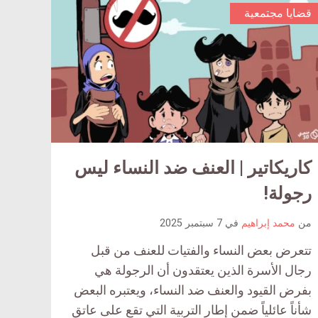
قضايا مجتمعية
ar
كاريكاتير | العنف ضد النساء ليس
article
comm
comment
رجولة!
c
count
من
محمد إبراهيم
في
7 سبتمبر 2025
is:
تتعرض بعض النساء والفتيات للعنف من قبل
رجال الأسرة الذين يعتقدون أن الرجولة هي
بفرض القيود والعنف ضد النساء، ويعتبره البعض
شأناً عائلياً ضمن إطار التربية التي تقع على عاتق