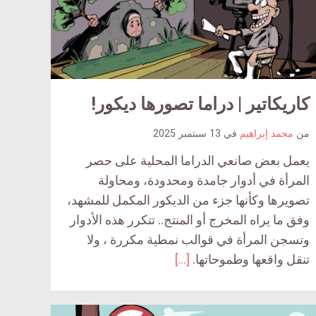
ar
كاريكاتير | دراما تصورها ديكور!
article
comment
comm
من
محمد إبراهيم
في
13 سبتمبر 2025
count
c
يعمل بعض صانعي الدراما المحلية على حصر
is:
المرأة في أدوار جامدة ومحدودة، ومحاولة
تصويرها وكأنها جزء من الديكور المكمل للمشهد،
وفق ما يراه المخرج أو المنتج.. تتكرر هذه الأدوار
وتسجن المرأة في قوالب نمطية مكررة ، ولا
تنقل واقعها وطموحاتها.
[…]