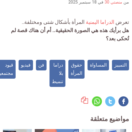
منصتي 30
في
18 سبتمبر 2025
رض
الدراما اليمنية
المرأة بأشكال شتى ومختلفة..
برأيك هذه هي الصورة الحقيقية.. أم أن هناك قصة لم
كى بعد؟
تمييز
المساواة
حقوق
دراما
فن
فيديو
قيود
المرأة
بلا
مجتمعية
تنميط
اضيع متعلقة