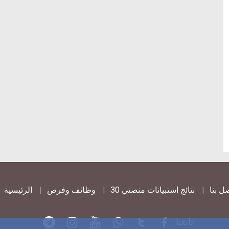
article
comment
count
is:
ل بنا
نتائج استبيانات منصتي 30
وظائف وفرص
الرئيسية
تابعنا