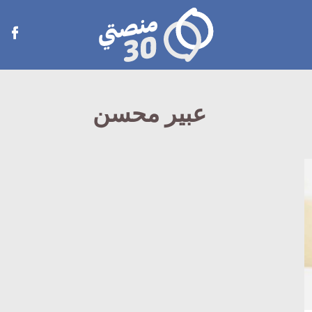
منصتي
Open
30
menu
عبير محسن