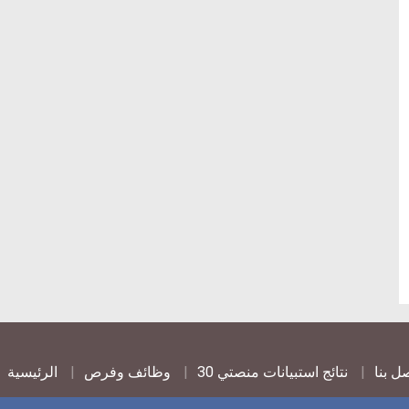
ar
comm
c
ل بنا
نتائج استبيانات منصتي 30
وظائف وفرص
الرئيسية