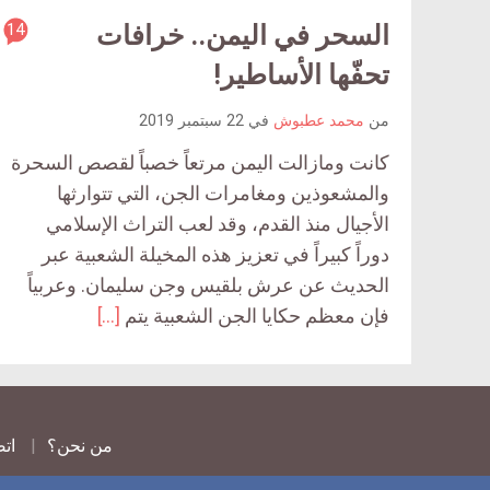
السحر في اليمن.. خرافات
14
ticle
ent
تحفّها الأساطير!
ount
من
محمد عطبوش
في
22 سبتمبر 2019
is:
كانت ومازالت اليمن مرتعاً خصباً لقصص السحرة
والمشعوذين ومغامرات الجن، التي تتوارثها
الأجيال منذ القدم، وقد لعب التراث الإسلامي
دوراً كبيراً في تعزيز هذه المخيلة الشعبية عبر
الحديث عن عرش بلقيس وجن سليمان. وعربياً
فإن معظم حكايا الجن الشعبية يتم
[…]
من نحن؟
اتص