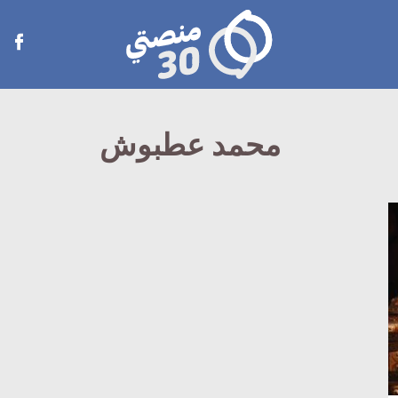
منصتي
Open
30
menu
محمد عطبوش