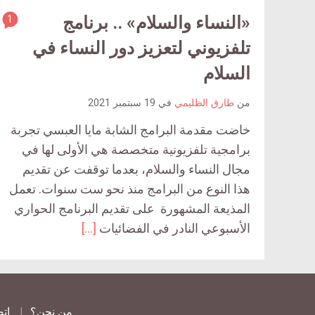
«النساء والسلام» .. برنامج
1
ticle
ent
تلفزيوني لتعزيز دور النساء في
ount
السلام
is:
من
طارق الظليمي
في
19 سبتمبر 2021
خاضت مقدمة البرامج الشابة مايا العبسي تجربة
برامجية تلفزيونية متخصصة هي الأولى لها في
مجال النساء والسلام، بعدما توقفت عن تقديم
هذا النوع من البرامج منذ نحو ست سنوات. تعمل
المذيعة المشهورة على تقديم البرنامج الحواري
الأسبوعي النادر في الفضائيات
[…]
من نحن؟
اتص