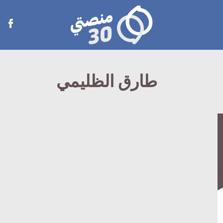
منصتي
Open
30
menu
طارق الظليمي