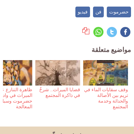
حضرموت
فن
فيديو
مواضيع متعلقة
وقف سقايات الماء في
قضايا الميراث… شرخٌ
ظاهرة التنازع عل
تريم بين الأصالة
في ذاكرة المجتمع
الميراث في وادي
والحداثة وخدمة
حضرموت وسبل
المجتمع
المعالجة