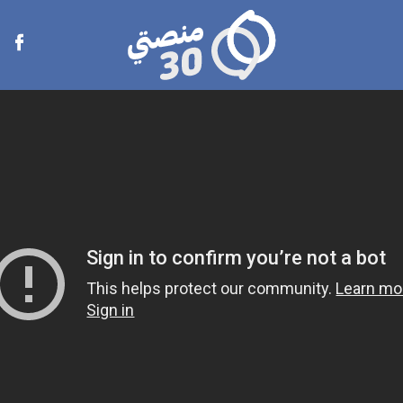
منصتي
Open
30
menu