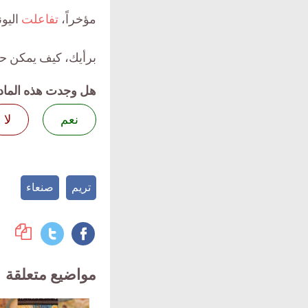
مؤخراً،
تفاعلت
اليون
برأيك، كيف يمكن حما
هل وجدت هذه الماد
نعم
لا
تريم
صنعاء
مواضيع متعلقة