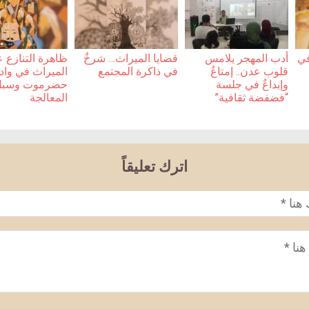
في
أدب المهجر يلامس
قضايا الميراث… شرخٌ
ظاهرة التنازع 
قلوب عدن.. إمتاعٌ
في ذاكرة المجتمع
الميراث في واد
وإبداعٌ في جلسة
حضرموت وسبل
“فضفضة ثقافية”
المعالجة
اترك تعليقاً