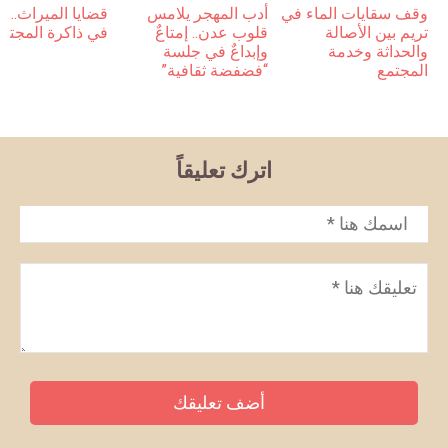
وقف سقايات الماء في
أدب المهجر يلامس
قضايا الميراث… 
تريم بين الأصالة
قلوب عدن.. إمتاعٌ
في ذاكرة المجتم
والحداثة وخدمة
وإبداعٌ في جلسة
المجتمع
“فضفضة ثقافية”
اترك تعليقاً
الاسم
*
تعليق
*