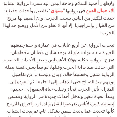
ولإظهار أهمية السلام وحاجة اليمن إليه تسرد الروائية الشابة
آلاء جمال الدين
في روايتها “
منتهاي
” تفاصيل وأحداث حقيقية
حدثت للكثير من الناس بسبب الحرب، وإن أضيف لها مزيج
من الخيال والتراجيديا، إلا أنها لا تخلو من الأمل ووضع حد لهذا
الحرب.
تتحدث الرواية عن أربع عائلات في عمارة واحدة جمعتهم
الجيرة منذ سنوات طويلة. يوجد شابان وفتاتان مخطوبان.
تمزج الروائية حكاية هؤلاء الأشخاص ببعض الأحداث الحقيقية
التي حدثت منذ بداية الحرب وقبلها، ثم تبدأ بسرد قصة بطلة
الرواية منتهى وخطيبها خالد، وبنان ويوسف، عن تفاصيل
يومهم منذ الصباح حتى الذهاب إلى الجامعة ثم العودة إلى
المنزل، تأتي الحرب فجأة وتقلب حياة الجميع إلى جحيم،
وتبدأ الحياة تتغير وتدخل أحداث جديدة في الرواية وقصص
إنسانية كثيرة لأناس تعرضوا للقتل والدمار، وآخرون للنزوح
كأنها تتحدث عما يحدث لليمن بشكل عام. ثم يبحث الشباب