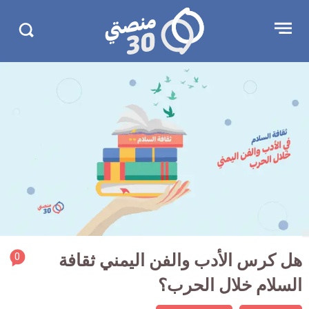
جاوز
منصتي
Open
Search
لإعلان
30
menu
in
30.com/
rticle
هل كرس الأدب والفن اليمني ثقافة
0
ment
السلام خلال الحرب؟
count