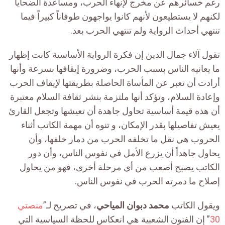
رغم خسائرهم عن مخرج لإنهاء الحرب، ومساعدة الضحايا
لكنهم لا يستطيعون لأنهم كانوا يواجهون طوفاناً كبيراً فيما
تنتهي أحداث الرواية ولم تنتهي الحرب بعد.
تقول آلاء جمال الدين إن فكرة الرواية الأساسية كانت إظهار
ما يعانيه الناس بسبب الحرب، وضرورة إيقافها بسرعة وأنها
أرادت أن تعبر عن المأساة الحاصلة بطريقتها لإيقاف الحرب
وإعادة السلام، وتؤكد أنها ملتزمة بنشر ثقافة السلام معتبرة
أن هذه قيمة أساسية تحاول جاهدة أن تعيشها وتجعل القارئ
يعيش تفاصيلها بقدر الإمكان، و تنوه أن مهمة الكاتب أثناء
الحروب هي نقل ما تخلفه الحرب من دمار خلفها، وأن
يحاول جاهداً أن يزرع الأمل في نفوس الناس، وأن دور
الكاتب يصبح أصعب من أي مرحلة أخرى، فهو من يحاول
إصلاح ما دمرته الحرب في نفوس الناس.
ويقول الكاتب
محمد دبوان المياحي
، في تصريح لـ”
منصتي
30
” إن الفنون الشعبية هي انعكاس للحظة السياسية التي