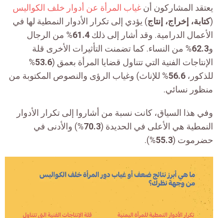
يعتقد المشاركون أن
غياب المرأة عن أدوار خلف الكواليس
(
كتابة، إخراج، إنتاج
) يؤدي إلى تكرار الأدوار النمطية لها في
الأعمال الدرامية. وقد أشار إلى ذلك
61.4
% من الرجال
و
62.3
% من النساء. كما تضمنت التأثيرات الأخرى قلة
الإنتاجات الفنية التي تتناول قضايا المرأة بعمق (
53.6
%
للذكور،
56.6
% للإناث) وغياب الرؤى والنصوص المكتوبة من
منظور نسائي.
وفي هذا السياق، كانت نسبة من أشاروا إلى تكرار الأدوار
النمطية هي الأعلى في الحديدة (
70.3
%) والأدنى في
حضرموت (
55.3
%).