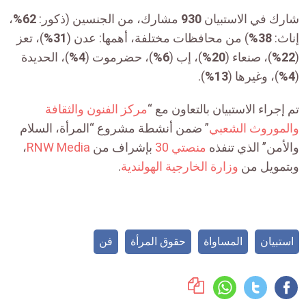
شارك في الاستبيان
930
مشارك، من الجنسين (ذكور:
62%
،
إناث:
38%
) من محافظات مختلفة، أهمها: عدن (
31%
)، تعز
(
22%
)، صنعاء (
20%
)، إب (
6%
)، حضرموت (
4%
)، الحديدة
(
4%
)، وغيرها (
13%
).
تم إجراء الاستبيان بالتعاون مع “
مركز الفنون والثقافة
والموروث الشعبي
” ضمن أنشطة مشروع “المرأة، السلام
والأمن” الذي تنفذه
منصتي 30
بإشراف من
RNW Media
،
وبتمويل من
وزارة الخارجية الهولندية
.
استبيان
المساواة
حقوق المرأة
فن