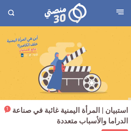
جاوز
منصتي
Open
Search
لإعلان
30
menu
in
30.com/
rticle
استبيان | المرأة اليمنية غائبة في صناعة
1
ment
الدراما والأسباب متعددة
count