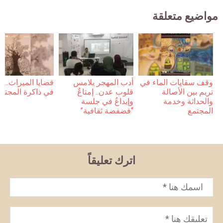
مواضيع متعلقة
وقف سقايات الماء في
أدب المهجر يلامس
قضايا الميراث… 
تريم بين الأصالة
قلوب عدن.. إمتاعٌ
في ذاكرة المجتم
والحداثة وخدمة
وإبداعٌ في جلسة
المجتمع
“فضفضة ثقافية”
اترك تعليقاً
الاسم
*
تعليق