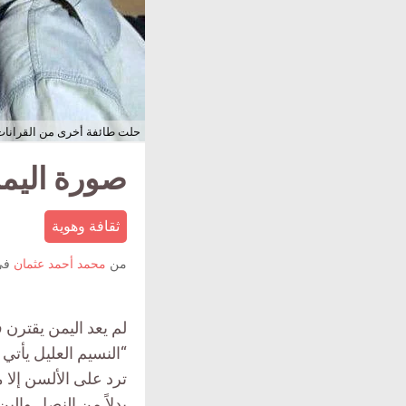
حلت طائفة أخرى من القرانات ال
صورة اليمن
ثقافة وهوية
من
محمد أحمد عثمان
في
لم يعد اليمن يقترن ف
“النسيم العليل يأتي 
ترد على الألسن إلا 
بدلاً من النصل والب