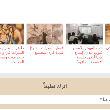
في
أدب المهجر يلامس
قضايا الميراث… شرخٌ
ظاهرة التنازع 
قلوب عدن.. إمتاعٌ
في ذاكرة المجتمع
الميراث في واد
وإبداعٌ في جلسة
حضرموت وسبل
“فضفضة ثقافية”
المعالجة
اترك تعليقاً