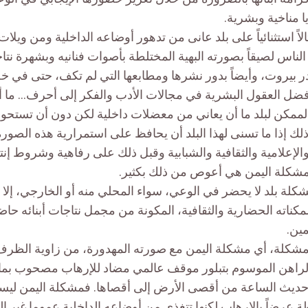
يا مناخية وبشرية.
الاً استثنائياً على بلد عانى من تدهور أوضاعه الداخلية ومن ويلات
ناس لصيقاً بصورته البهية المختلطة بأصوات فنانيه وبشهرة نت
بيروت، وأيضاً بدور نشرها ومطابعها التي لم تكف، حتى في خض
ل العقول البشرية في مجالات الأدب والفكر إلى أحرف… ما أر
 الممكن لبلد ما أن يعاني من معضلات داخلية لكن دون أن تستحو
ك إذا ما تسنى لهذا البلد أن يحافظ على استمرارية هذه الصورة
الإعلامية والثقافية والشبابية وقبل ذلك على رفاهية وشروط إنت
مشكلة اليمن هي أعوص من ذلك بكثير.
لة بلد لا يحضر في الوعي، سواء المحلي منه أو الخارجي، إلا
مكناته الحضارية والثقافية، المكونة من مجمل نتاجات أبنائه حاضر
ين.
شكلة، أي مشكلة اليمن مع صورته المهدورة، من زاوية الظر
الراهن الموسوم بتبلور موقف عالمي مضاد للإرهاب مصحوب بماكي
ديث الساعة من أقصى الأرض إلى أقصاها. فمشكلة اليمن ليس
عرضاً بالإرهاب لكنها تتغذى من أوضاعه الداخلية عموما غير ال