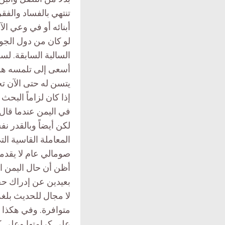
تنتهي بالفساد والفق
أبنائه أو في وعي ا
لو كان من دول الجوا
السالبة السابقة. لس
أسعى إلى تلمسه هو ص
يتسن له حتى الآن تح
إذا كان لزاماً البحث
في اليمن عندما قال:
لكن أيضاً وبالقدر 
المعاملة القاسية ا
صومالي عام لا يقدمه
أظن أن حال اليمن ال
بعيدين عن إدراك حج
لا مجال للحديث بلغة
متوافرة. وفي هكذا 
على كرامتها وعلى كر