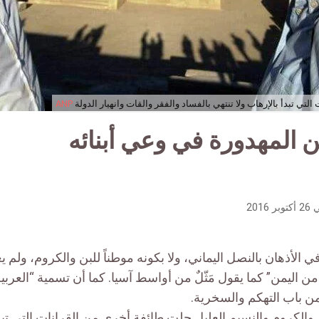
تي تبدأ بالإرهاب ولا تنتهي بالفساد والفقر والقات وانهيار الدولة
ANP
 المهدورة في وعي أبنائه
26 أكتوبر 2016
ي الأذهان بالنصل اليماني، ولا بكونه موطناً للبن والكروم، ولم ي
من اليمن” كما يقول مَثّلٌ من أواسط آسيا. كما أن تسمية “العربي
من باب التهكم والسخرية.
ن والكروم والنسيم العليل حلت طائفة أخرى من القرانات التي تبدأ