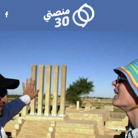
منصتي
Open
30
menu