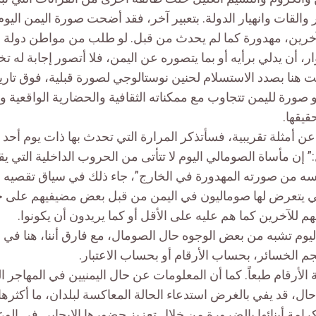
ر والقات وانهيار الدولة. بتعبير آخر، فقد أضحت صورة اليمن الي
لآخرين، مهدورة كما لم يحدث من قبل. لو طلب من مواطن دولة م
ر، أن يدلي برأيه أو بما يتصوره عن اليمن، فلا أتصور إجابة له ت
ت هنا بصدد الاستسلام لحنين نوستالوجي لصورة قبلية، فوق تاريخ
ورة لليمن تتجاوب مع ممكناته الثقافية والحضارية الواقعية وا
قيقها.
 عن أمثلة تقريبية، فسأتذكر المرارة التي تحدث بها ذات يوم أحد 
” إن مأساة الصومالي اليوم لا تتأتى من الحروب الداخلية التي 
نفسه من صورته المهدورة في الخارج”، جاء ذلك في سياق تقصيه
لتي يتعرض لها صوماليون في اليمن من قبل بعض مضيفيهم على 
م للآخرين كما هم عليه على الأقل أو كما يريدون أن يكونوا.
يوم تشبه من بعض الوجوه حال الصومال، مع فارق أننا، هنا في ا
م الخسائر، بحساب الأرقام أو بحساب الاعتبار.
 الأرقام طبعاً. كما أن المعلومات عن حال اليمنيين في المهاجر ا
حال، قد يفي بالغرض استدعاء الحالة المعاكسة لبلدان، ما أكثر
امة أبنائها بالضرورة من خلال تعزيز حضورها الإيجابي في الوعي