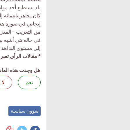
بلد يستطيع أحد مواط
كان يجاهر بانتمائه 
إيجابي في صورة هذا ا
من التغريب –المدروس
في حاله هي أشبه بم
إلى مستوى البداهة ي
* مقالات الرأي تعبر 
هل وجدت هذه الماد
نعم
لا
شؤون سياسية