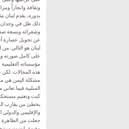
وثقافة وانجازاً ومزا
بدوره، يقدم لبنان مث
ذلك ظل في وجدان ال
وشعرائه وبسعة صدر 
عن تحويل عصارة أفض
لبنان هو التالي: من
على كامل صورته وذل
مؤسساته التعليمية و
هذه المجالات. لكن 
مشكلة اليمن هي مشك
السلبية فيما تعاني م
كبت وتعتيم مستحكم
يخطئ من يقارب الم
والإقليمي والدولي 
جعلت من الظاهرة ح
مقيمة، ليست مرتبطة 