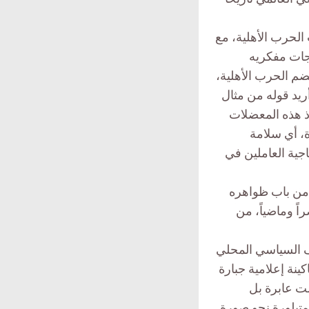
 الحرب الأهلية، مع
اجات مفكريه
م الحرب الأهلية،
يد قوله من مثال
ذ هذه المعضلات
، أي سلامة
اجية العاملين في
 من باب ظواهره
اً وماضياً، من
ف السياسي المحلي
نة إعلامية جبارة
ت عابرة بل
متبلورة نحو صورة