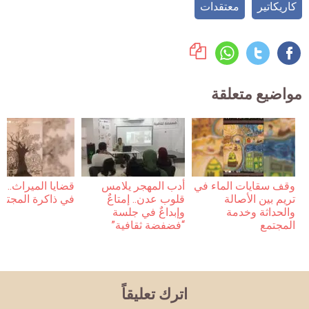
كاريكاتير
معتقدات
مواضيع متعلقة
وقف سقايات الماء في
أدب المهجر يلامس
قضايا الميراث… 
تريم بين الأصالة
قلوب عدن.. إمتاعٌ
في ذاكرة المجتم
والحداثة وخدمة
وإبداعٌ في جلسة
المجتمع
“فضفضة ثقافية”
اترك تعليقاً