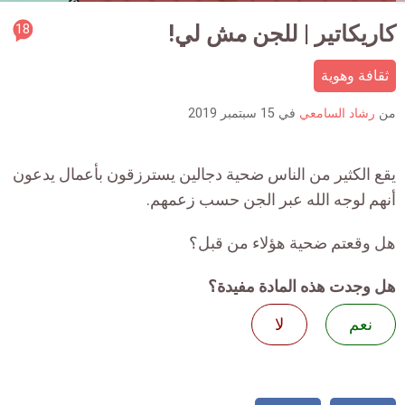
rticle
كاريكاتير | للجن مش لي!
18
ment
ثقافة وهوية
count
is:
من
رشاد السامعي
في
15 سبتمبر 2019
يقع الكثير من الناس ضحية دجالين يسترزقون بأعمال يدعون
أنهم لوجه الله عبر الجن حسب زعمهم.
هل وقعتم ضحية هؤلاء من قبل؟
هل وجدت هذه المادة مفيدة؟
نعم
لا