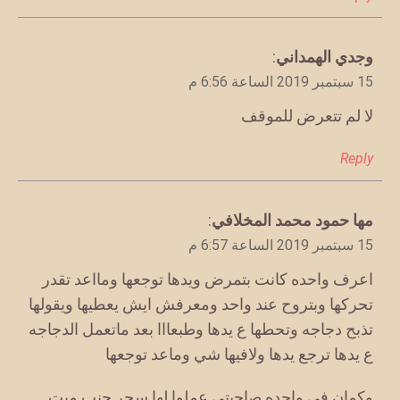
يقول
وجدي الهمداني
:
15 سبتمبر 2019 الساعة 6:56 م
لا لم تتعرض للموقف
Reply
يقول
مها حمود محمد المخلافي
:
15 سبتمبر 2019 الساعة 6:57 م
اعرف واحده كانت بتمرض ويدها توجعها ومااعد تقدر
تحركها وبتروح عند واحد ومعرفش ايش يعطيها ويقولها
تذبح دجاجه وتحطها ع يدها وطبعااا بعد ماتعمل الدجاجه
ع يدها ترجع يدها ولافيها شي وماعد توجعها
وكمان في واحده صاحبتي عملوا لها سحر جنب ميت