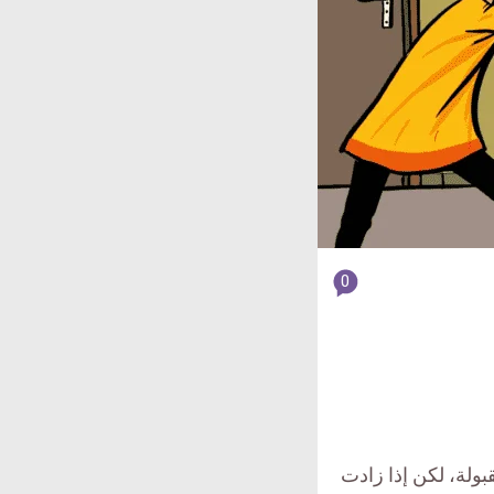
article
0
comment
count
is:
بولة، لكن إذا زادت