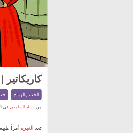
كاريكاتير | 
الحب والزواج
حب
من
رشاد السامعي
في
8 نوفمبر 2
تعد
الغيرة
أمراً طبيع