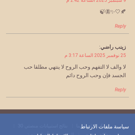
9 سبتمبر 2025 الساعة 2:42 م
🍂🤍✨🦋🍃
Reply
يقول
زينب راضي
:
25 نوفمبر 2025 الساعة 3:17 م
لا والف لا التفهم وحب الروح لا ينتهي مطلقا حب
الجسد فإن وحب الروح دائم
Reply
من نحن؟
اتصل بنا
نتائج استبيانات منصتي 30
سياسة ملفات الارتباط
وظائف وفرص
الرئيسية
أخبار منصتي