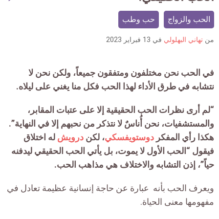
mment
الحب والزواج
حب وطب
count
is:
من
تهاني البهلولي
في
13 فبراير 2023
في الحب نحن مختلفون ومتفقون جميعاً، ولكن نحن لا
نتشابه في طرق الأداء لهذا الحب فكل منا يغني على ليلاه.
“لم أرى نظرات الحب الحقيقية إلا على عتبات المقابر،
والمستشفيات، نحن أُناسٌ لا نتذكر من نحبهم إلا في النهاية”.
هكذا رأي المفكر
دوستويفسكي
،
لكن
درويش
له اختلاق
فيقول “الحب الأول لا يموت، بل يأتي الحب الحقيقي ليدفنه
حياً”، إذن التشابه والاختلاف هي مذاهب الحب.
ويعرف الحب بأنه عبارة عن حاجة إنسانية عظيمة تعادل في
مفهومها معنى الحياة.