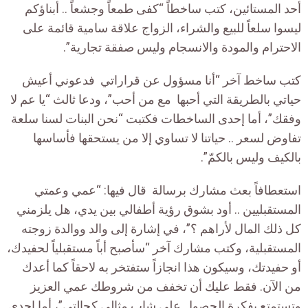
أحد المستائين، كتب ساخطاً “كفى طمعاً وجشعاً .. أبناؤكم
ليسوا سلعاً للبيع والشراء، الزواج علاقة سامية قائمة على
الاحترام والمودة والانسجام وليس صفقة تجارية”.
كتب ساخط آخر “أنا مسؤول عن قراراتي فدعوني أعيش
حياتي بالطريقة التي أحبها مع من أحب”، ودعا ثالث “يا عم لا
وفقك”، أما إحدى الساخطات فكتبت “نحن البنات لسنا سلعة
تفاوض لسعر .. حياتنا لا تساوي إلا من يستحقها فأساسها
بالكيف وليس بالكمّ”.
استعطافاً بعث مشارك برسالة قال فيها: “عمي وعمتي
المستقبليين .. أود بشوق رؤية أطفالي بين يدي، هل يلزمني
كل ذلك المال لأراهم ؟”، في إشارة إلى والد ووالدة زوجته
المستقبلية، وكتب مشارك آخر “سأصبح أباً مستقبلياً لحفيدك،
أو حفيدتك، وسيكون هذا انجازاً ستفتخر به لاحقاً كما أعدك
من الآن. فقط عليك أن تخفف من شروطك عمي العزيز
وتستمتع بفكرة الحصول على شاب مثالي كحالتي”، أما إحدى