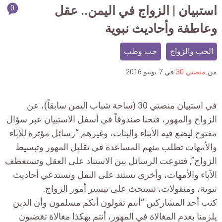
article
استبيان | الزواج في اليمن.. عقل
0
mment
وعاطفة وأحاديث نبوية
count
is:
الحب والزواج
حب وطب
من
منصتي 30
في
7 يونيو 2016
في استبيان منصتي 30 (ساحة شباب اليمن سابقاً)، عن
الزواج والمهور، فتحنا صندوقاً في أسفل الاستبيان عبر سؤال
مفتوح ليضع فيه الأبناء والبنات، وغيرهم “رسائل مؤثرة للآباء
والأمهات تطلب منهم المساعدة في تقليل المهور وتبسيط
الزواج”, فتنوعت الرسائل بين الاستناد على العقل وتستعطف
الآباء والأمهات، وأخرى تستند على النقل وتستدعي أحاديث
نبوية، ومنقولات، تستحث على تيسير أمور الزواج.
كتب أحد المشاركين “أنتم تقولون أنكم مسلمون وأن الدين
يلزمنا بعدم المغالاة في المهور، أنتم بهكذا مغالاة تغضبون