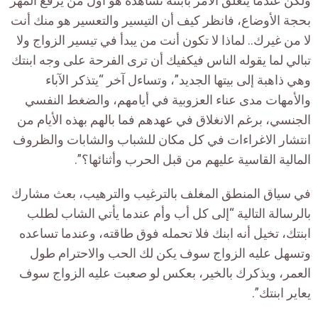
ولكن عندما يتعلق الأمر بابنته تشاهده هو أول من يرفع المهر
بحجة الأوضاع، فانظر كيف أن التيسير والتعسير هو منك أنت
لا من غيرك.. لماذا لا تكون أنت من يبدأ في تيسير الزواج ولا
تبالي لما يقوله الناس فيكفيك أن ترى الفرحة على وجه ابنتك
وهي ذاهبة إلى بيتها الجديد”، وتساءل آخر “يتذكر الآباء
والأمهات مدى عناء العزوبية في أيامهم، والضغط النفسي
الجنسي، برغم الانغلاق في عهدهم فما بالهم بهذه الأيام من
انتشار الاغراءات في كل مكان للشباب والشابات والظروف
المالية القاسية عليهم من قبل الحرب وأثنائها؟”.
في سياق المنطق المغلف بالترغيب والترهيب، بعث مشارك
بالرسالة التالية “إلى كل أب وأم عندما يأتي الشاب لطلب
ابنتك، تخيل أنه ابنك فلا تحمله فوق طاقته، وعندما تساعده
وتسهل عليه الزواج سوف يكن لك الحب والاحترام طول
العمر، ويذكرك بالخير، بعكس لو صعبت عليه الزواج سوف
يعاير ابنتك”.