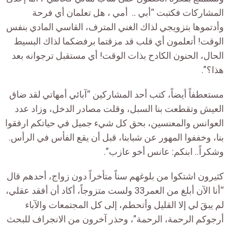
المشاركات فكتبت “أبي .. أمي ، هل تعلمان أي فرحة
وأدتموها بتزويجي لذاك الغني المترف، القاسي المادي بنفس
الوقت! أتعلمون أي قلب قد مزقتما برفضكما لذاك البسيط
الحال، الحنون الكادح بذات الوقت! أي مستقبل ترجوانه بعد
هذا؟”.
مستعطفاً أيضاً، كتب أحد المشاركين “آبائي أمهاتي لقد ضاق
العيش وتقطعت بنا السبل، وقلت مصادر الدخل، وزاد عدد
العوانس والمعنسين، بحق كل شيء جميل في حياتكم ارفقوا
بنا، وخففوا المهور عن شبابنا، قبل أن يقع الفأس في الرأس.
وشكراً.. ابنكم: عانس أخو عازب”.
كثيرون اشتكوا من بلوغهم سناً متأخراً دون زواج، أحدهم قال
“أنا الآن أبلغ من العمر33 ولست متزوجاً، أكاد أن أفقد عقلي،
لم يبقَ لي إلا القليل وأتحطم، إلى كل المجتمعات والآباء
أرجوكم الرحمة، الرحمة”، وحذر آخرون من الانجراف للبحث