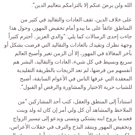
الله ولن يرضَ عنكم إلا بالتزامكم بتعاليم الدين”.
على خلاف الدين، تقف العادات والتقاليد في كثير من
المناطق عائقاً على ما يبدو أمام تخفيض المهور، وحول هذا
جاءت إحدى الرسالات كما يلي: “والدي العزيز.. أحترم كثيراً
وجهة نظرك وتقيدك بالعادات والتقاليد التي فرضت بشكل أو
بآخر المغالاة في المهور، إلا أن الزمن تغير وأصبح العالم
سريع وبسيط في كل شيء، العادات والتقاليد، البشر هم
أنفسهم من فرضها، لم تعد الزيجات بالطريقة التقليدية
المعقدة التي عرفها الناس في الأعوام السابقة، أصبح
للشباب حرية الاختيار والمشاورة والرفض أو القبول”.
استناداً إلى المنطق والعقل، كتب أحد المشاركين “من
الملاحظ والمشاهد أن كل ولي أمر إن كان له ولد وبنت
فعندما يزوج ابنه يشتكي ويتمنى ويدعو إلى تيسير الزواج
وتخفيض المهور وينتقد البذخ والترف في حفلات الأعراس،