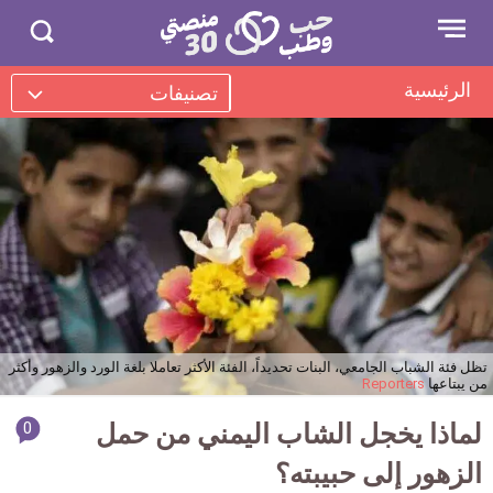
جاوز
منصتي
Open
Search
menu
لإعلان
30
in
30.com/
الرئيسية
تصنيفات
جسد آمن
الحب والزواج
الحمل والإنجاب
الصحة الجنسية
البحث عن خدمات
تظل فئة الشباب الجامعي، البنات تحديداً، الفئة الأكثر تعاملا بلغة الورد والزهور وأكثر
من يبتاعها
Reporters
article
لماذا يخجل الشاب اليمني من حمل
0
mment
الزهور إلى حبيبته؟
count