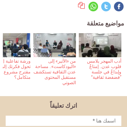
مواضيع متعلقة
أدب المهجر يلامس
من «الأثير» إلى
ورشة تفاعلية | 
قلوب عدن.. إمتاعٌ
«البودكاست».. مساحة
تحول فكرتك إلى
وإبداعٌ في جلسة
عدن الثقافية تستكشف
مقترح مشروع
“فضفضة ثقافية”
مستقبل المحتوى
متكامل؟
الصوتي
اترك تعليقاً
الاسم
*