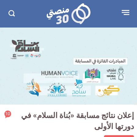
جاوز
منصتي
Open
Search
لإعلان
30
menu
in
30.com/
rticle
إعلان نتائج مسابقة «بُناة السلام» في
10
ment
دورتها الأولى
count