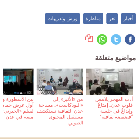
أخبار
تعز
مناظرة
ورش وتدريبات
مواضيع متعلقة
أدب المهجر يلامس
من «الأثير» إلى
بين الأسطورة والو
قلوب عدن.. إمتاعٌ
«البودكاست».. مساحة
أول عرض جماهي
وإبداعٌ في جلسة
عدن الثقافية تستكشف
لفيلم «الجبرتي» ب
“فضفضة ثقافية”
مستقبل المحتوى
منعه في عدن
الصوتي