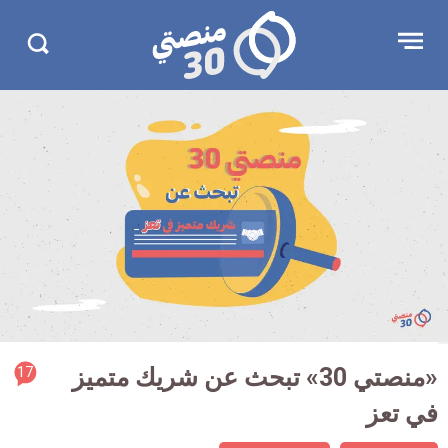
جاوز
منصتي
Open
Search
لإعلان
30
menu
in
30.com/
rticle
«منصتي 30» تبحث عن شريك متميز
17
ment
في تعز
count