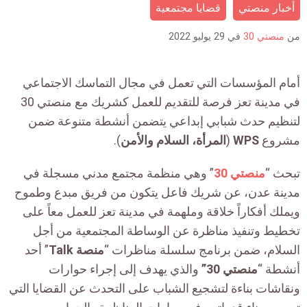
is:
أخبار منصتي
قضايا مجتمعية
من
منصتي 30
في
29 يوليو 2022
أمام المؤسسات التي تعمل في مجال التماسك الاجتماعي
في مدينة تعز فرصة للتقديم للعمل كشريك مع منصتي 30
لتنظيم حدث شبابي إبداعي يتضمن أنشطة متنوعة ضمن
مشروع
WPS
(
المرأة، السلام والأمن
).
تبحث “
منصتي 30
” وهي منظمة مجتمع مدني مسجلة في
مدينة عدن، عن شريك فاعل يتكون من فريق مبدع وطموح
ويملك أفكاراً خلاقة وملهمة في مدينة تعز للعمل معاً على
تخطيط وتنفيذ مناظرة عن الوساطة المجتمعية من أجل
السلام، ضمن برنامج سلسلة مناظرات “
منصة
Talk
” أحد
أنشطة “
منصتي 30”
والذي يهدف إلى إجراء حوارات
ونقاشات بناءة لتشجيع الشباب على التحدث عن القضايا التي