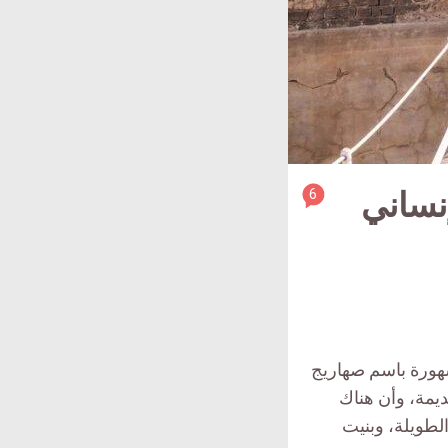
article
6
إنساني
comment
count
is:
هورة باسم صهاريج
ديمة، وأن هناك
طويلة، وبنيت