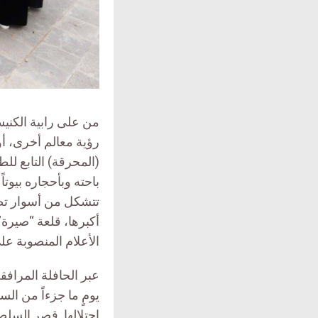
من على رابية الكن
رؤية معالم أخرى، أ
(المحرقة) التابع ل
باحته وبأحجاره بيوتا
تتشكل من أسوار تصع
أكبرها، قلعة “صيرة”
الأعلام المنصوبة ع
عبر الحافلة المرافق
يومٍ ما جزءاً من ا
احتلالها. قصر السل