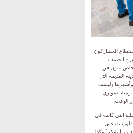
ستطاع المشاركون
 برج الصمت
شخاص يبنون في
نة القديمة التي
 وأشهرها وليست
ليومية لسواري
ر الوقت.
لية التي كانت في
راطوريات على
قصر الشكر” وكذا