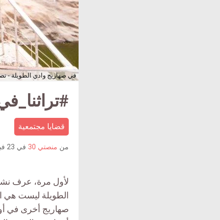
في صهاريج وادي الطويلة - تصو
#تراثنا_في
قضايا مجتمعية
من
منصتي 30
في
23 فبراير 2020
لأول مرة، عرف نشط
الطويلة ليست هي الو
صهاريج أخرى في أو