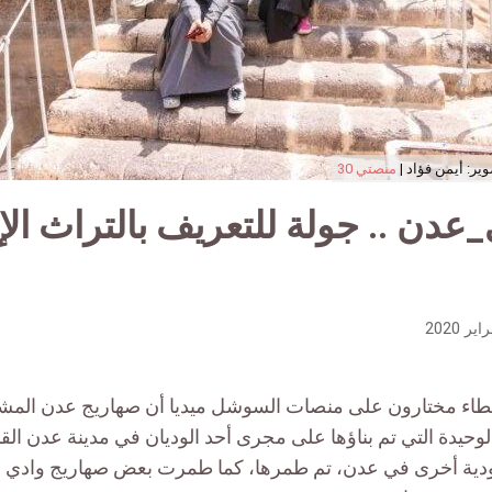
ير: أيمن فؤاد |
منصتي 30
_عدن .. جولة للتعريف بالتراث ال
اء مختارون على منصات السوشل ميديا أن صهاريج عدن المش
حيدة التي تم بناؤها على مجرى أحد الوديان في مدينة عدن الق
دية أخرى في عدن، تم طمرها، كما طمرت بعض صهاريج وادي ال