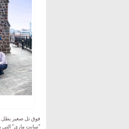
فوق تل صغير يطل ع
“سانت ماري” التي ي