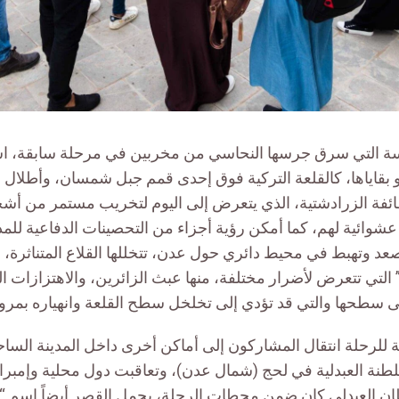
يسة التي سرق جرسها النحاسي من مخربين في مرحلة سابقة، ا
و بقاياها، كالقلعة التركية فوق إحدى قمم جبل شمسان، وأطلال
لطائفة الزرادشتية، الذي يتعرض إلى اليوم لتخريب مستمر من أ
ً عشوائية لهم، كما أمكن رؤية أجزاء من التحصينات الدفاعية للمدي
د وتهبط في محيط دائري حول عدن، تتخللها القلاع المتناثرة،
 التي تتعرض لأضرار مختلفة، منها عبث الزائرين، والاهتزازات ا
لى سطحها والتي قد تؤدي إلى تخلخل سطح القلعة وانهياره بمرو
ة للرحلة انتقال المشاركون إلى أماكن أخرى داخل المدينة الساح
لسلطنة العبدلية في لحج (شمال عدن)، وتعاقبت دول محلية وإمب
طان العبدلي كان ضمن محطات الرحلة، يحمل القصر أيضاً اسم “