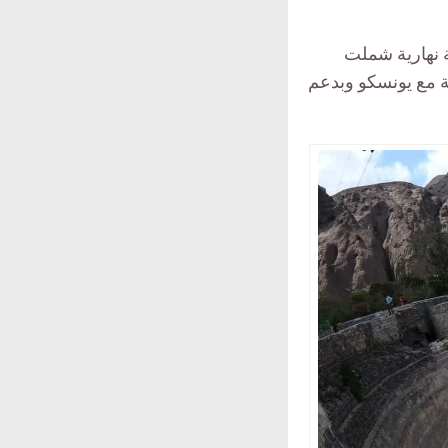
 نهارية شملت
 عدن القديمة، نظمها مشروع “منصتي 30” بالشراكة مع يونسكو وبدعم