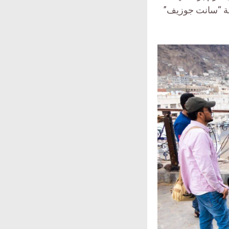
سة “سانت جوزيف”