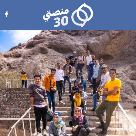
منصتي
Open
30
menu